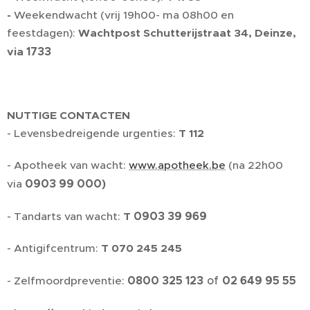
-
Weekendwacht (vrij 19h00- ma 08h00 en
feestdagen):
Wachtpost Schutterijstraat 34, Deinze,
1733
via
NUTTIGE CONTACTEN
- Levensbedreigende urgenties:
T 112
- Apotheek van wacht:
www.apotheek.be
(na 22h00
0903 99 000)
via
0903 39 969
- Tandarts van wacht:
T
- Antigifcentrum:
T 070 245 245
0800 325 123
of
02 649 95 55
- Zelfmoordpreventie: